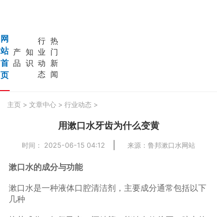
网
行
热
站
产
知
业
门
首
品
识
动
新
态
闻
页
主页
>
文章中心
>
行业动态
>
用漱口水牙齿为什么变黄
时间： 2025-06-15 04:12
来源：鲁邦漱口水网站
漱口水的成分与功能
漱口水是一种液体口腔清洁剂，主要成分通常包括以下
几种