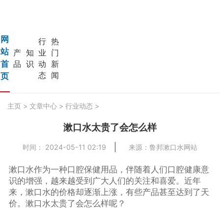
网
行
热
站
产
知
业
门
首
品
识
动
新
态
闻
页
主页
>
文章中心
>
行业动态
>
漱口水太贵了会怎么样
时间： 2024-05-11 02:19
来源：鲁邦漱口水网站
漱口水作为一种口腔保健用品，伴随着人们口腔健康意
识的增强，越来越受到广大人们的关注和喜爱。近年
来，漱口水的价格却逐渐上涨，有些产品甚至达到了天
价。漱口水太贵了会怎么样呢？