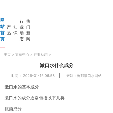
网
行
热
站
产
知
业
门
首
品
识
动
新
态
闻
页
主页
>
文章中心
>
行业动态
>
漱口水什么成分
时间： 2026-01-16 06:58
来源：鲁邦漱口水网站
漱口水的基本成分
漱口水的成分通常包括以下几类
抗菌成分