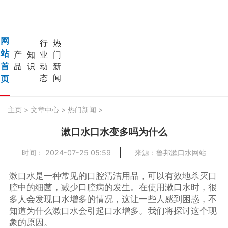
网
行
热
站
产
知
业
门
首
品
识
动
新
态
闻
页
主页
>
文章中心
>
热门新闻
>
漱口水口水变多吗为什么
时间： 2024-07-25 05:59
来源：鲁邦漱口水网站
漱口水是一种常见的口腔清洁用品，可以有效地杀灭口
腔中的细菌，减少口腔病的发生。在使用漱口水时，很
多人会发现口水增多的情况，这让一些人感到困惑，不
知道为什么漱口水会引起口水增多。我们将探讨这个现
象的原因。