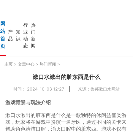
网
行
热
站
产
知
业
门
首
品
识
动
新
态
闻
页
主页
>
文章中心
>
热门新闻
>
漱口水漱出的脏东西是什么
时间： 2024-10-03 12:27
来源：鲁邦漱口水网站
游戏背景与玩法介绍
漱口水漱出的脏东西是什么是一款独特的休闲益智类游
戏，玩家将在游戏中扮演一名牙医，通过不同的关卡来
帮助角色清洁口腔，消灭口腔中的脏东西。游戏不仅有